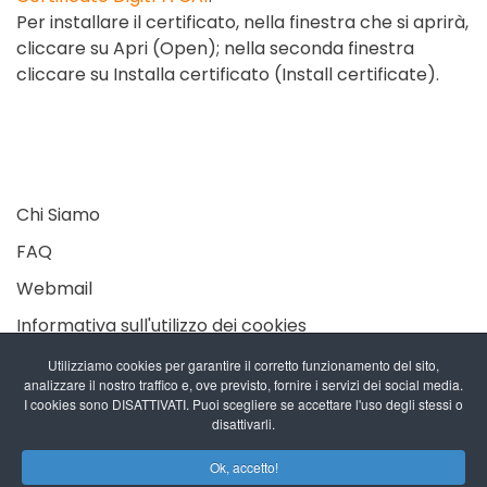
Per installare il certificato, nella finestra che si aprirà,
cliccare su Apri (Open); nella seconda finestra
cliccare su Installa certificato (Install certificate).
Chi Siamo
FAQ
Webmail
Informativa sull'utilizzo dei cookies
Privacy Policy
Utilizziamo cookies per garantire il corretto funzionamento del sito,
analizzare il nostro traffico e, ove previsto, fornire i servizi dei social media.
I cookies sono DISATTIVATI. Puoi scegliere se accettare l'uso degli stessi o
disattivarli.
Pec-PRO.eu - Copyright © 2011-2026
Wadnet srl P.IVA 12274871008
Ok, accetto!